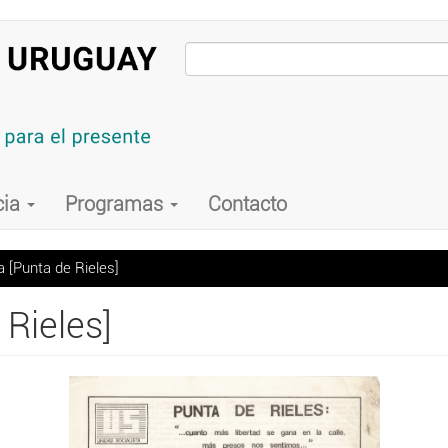
cia
Programas
Contacto
a [Punta de Rieles]
 Rieles]