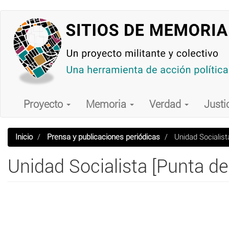
Pasar
al
contenido
principal
Main
navigation
Proyecto
Memoria
Verdad
Justi
Inicio
Prensa y publicaciones periódicas
Unidad Socialist
Unidad Socialista [Punta de