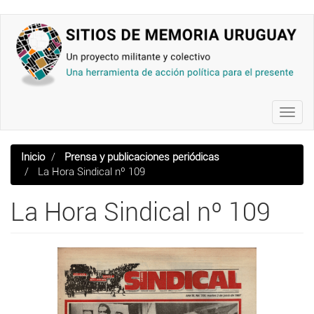
Pasar
al
contenido
principal
Toggl
navig
Inicio
Prensa y publicaciones periódicas
La Hora Sindical nº 109
La Hora Sindical nº 109