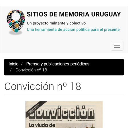
Pasar
al
contenido
principal
Toggl
navig
Inicio
Prensa y publicaciones periódicas
Convicción nº 18
Convicción nº 18