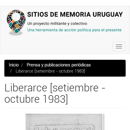
Pasar
al
contenido
principal
Toggl
navig
Inicio
Prensa y publicaciones periódicas
Liberarce [setiembre - octubre 1983]
Liberarce [setiembre -
octubre 1983]