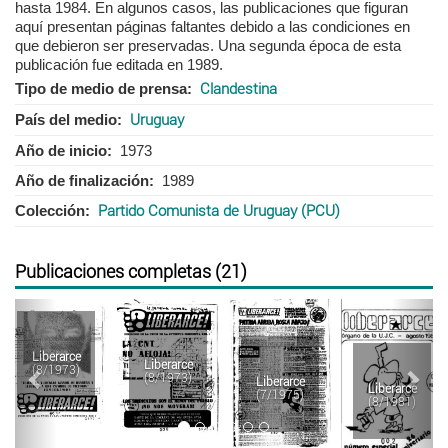
hasta 1984. En algunos casos, las publicaciones que figuran
aquí presentan páginas faltantes debido a las condiciones en
que debieron ser preservadas. Una segunda época de esta
publicación fue editada en 1989.
Tipo de medio de prensa
Clandestina
País del medio
Uruguay
Año de inicio
1973
Año de finalización
1989
Colección
Partido Comunista de Uruguay (PCU)
Publicaciones completas (21)
Anterior
Sigu
Liberarce
Liberarce
(8/1973)
(8/1973)
Liberarce
Liberarce
(7/1975)
(8/1981)