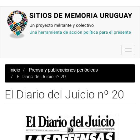
Pasar
al
contenido
principal
Toggl
navig
Inicio
Prensa y publicaciones periódicas
El Diario del Juicio nº 20
El Diario del Juicio nº 20