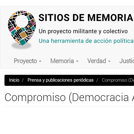
Pasar
al
contenido
principal
Main
navigation
Proyecto
Memoria
Verdad
Justi
Inicio
Prensa y publicaciones periódicas
Compromiso (De
Compromiso (Democracia A