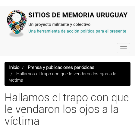
Pasar
al
contenido
principal
Toggl
navig
Inicio
Prensa y publicaciones periódicas
Hallamos el trapo con que le vendaron los ojos a la
víctima
Hallamos el trapo con que
le vendaron los ojos a la
víctima