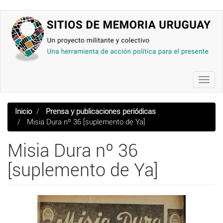
Pasar
al
contenido
principal
Toggl
navig
Inicio
Prensa y publicaciones periódicas
Misia Dura nº 36 [suplemento de Ya]
Misia Dura nº 36
[suplemento de Ya]