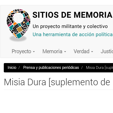
Pasar
al
contenido
principal
Main
navigation
Proyecto
Memoria
Verdad
Justi
Inicio
Prensa y publicaciones periódicas
Misia Dura [supl
Misia Dura [suplemento de 