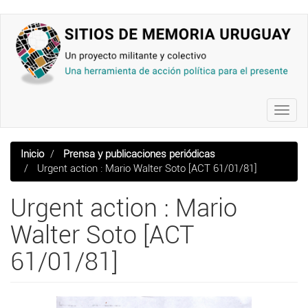
Pasar
al
contenido
principal
Toggl
navig
Inicio
Prensa y publicaciones periódicas
Urgent action : Mario Walter Soto [ACT 61/01/81]
Urgent action : Mario
Walter Soto [ACT
61/01/81]