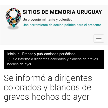
Pasar
al
contenido
principal
Toggl
navig
Inicio
Prensa y publicaciones periódicas
Se informó a dirigentes colorados y blancos de graves
hechos de ayer
Se informó a dirigentes
colorados y blancos de
graves hechos de ayer