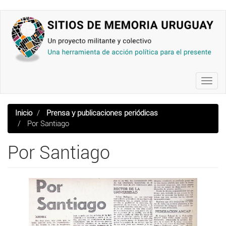
Pasar
al
contenido
principal
Toggl
navig
Inicio
Prensa y publicaciones periódicas
Por Santiago
Por Santiago