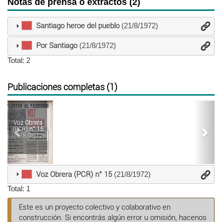
Notas de prensa o extractos (2)
Santiago heroe del pueblo
(21/8/1972)
Por Santiago
(21/8/1972)
Total: 2
Publicaciones completas (1)
Anterior
Sigu
Voz Obrera
(PCR) n° 15
(21/8/1972)
Voz Obrera (PCR) n° 15
(21/8/1972)
Total: 1
Este es un proyecto colectivo y colaborativo en
construcción. Si encontrás algún error u omisión, hacenos