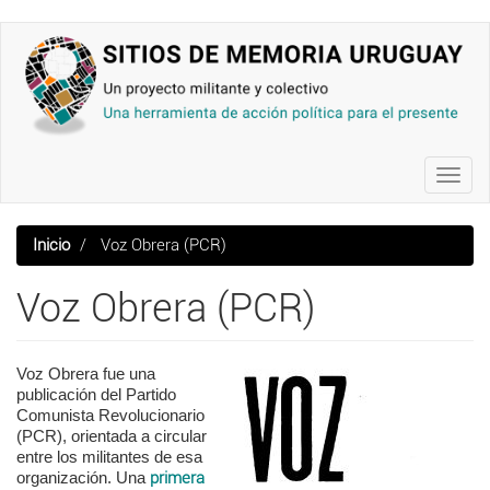
Pasar
al
contenido
principal
Toggl
navig
Inicio
Voz Obrera (PCR)
Voz Obrera (PCR)
Voz Obrera fue una
publicación del Partido
Comunista Revolucionario
(PCR), orientada a circular
entre los militantes de esa
organización. Una
primera