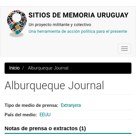
Pasar
al
contenido
principal
Toggl
navig
Inicio
Alburqueque Journal
Alburqueque Journal
Tipo de medio de prensa
Extranjera
País del medio
EEUU
Notas de prensa o extractos (1)