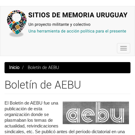
Pasar
al
contenido
principal
Toggl
navig
Inicio
Boletín de AEBU
Boletín de AEBU
El Boletín de AEBU fue una
publicación de esta
organización donde se
plasmaban los temas de
actualidad, reivindicaciones
sindicales, etc. Se publicó antes del período dictatorial en una