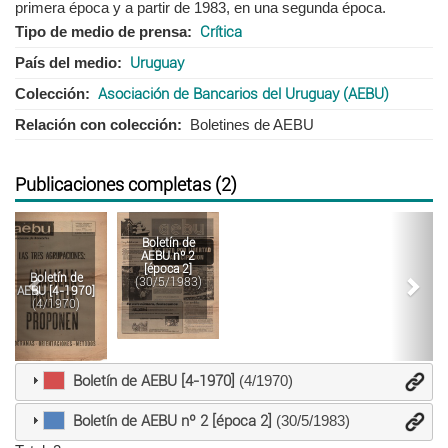
primera época y a partir de 1983, en una segunda época.
Tipo de medio de prensa
Crítica
País del medio
Uruguay
Colección
Asociación de Bancarios del Uruguay (AEBU)
Relación con colección
Boletines de AEBU
Publicaciones completas (2)
Anterior
Sigu
Boletín de
AEBU nº 2
[época 2]
Boletín de
(30/5/1983)
AEBU [4-1970]
(4/1970)
Boletín de AEBU [4-1970]
(4/1970)
Boletín de AEBU nº 2 [época 2]
(30/5/1983)