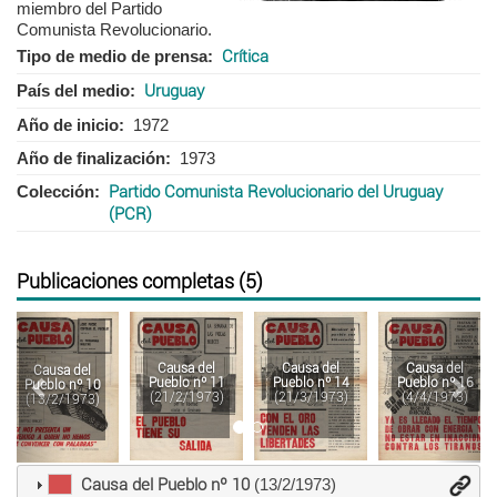
miembro del Partido
Comunista Revolucionario.
Tipo de medio de prensa
Crítica
País del medio
Uruguay
Año de inicio
1972
Año de finalización
1973
Colección
Partido Comunista Revolucionario del Uruguay
(PCR)
Publicaciones completas (5)
Anterior
Sigu
Causa del
Causa del
Causa del
Causa del
Pueblo nº 11
Pueblo nº 14
Pueblo nº 16
Pueblo nº 10
(21/2/1973)
(21/3/1973)
(4/4/1973)
(13/2/1973)
Causa del Pueblo nº 10
(13/2/1973)