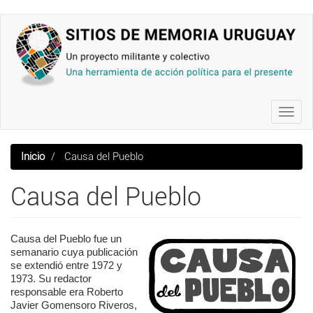
Pasar
al
contenido
principal
Toggl
navig
Inicio
Causa del Pueblo
Causa del Pueblo
Causa del Pueblo fue un
semanario cuya publicación
se extendió entre 1972 y
1973. Su redactor
responsable era Roberto
Javier Gomensoro Riveros,