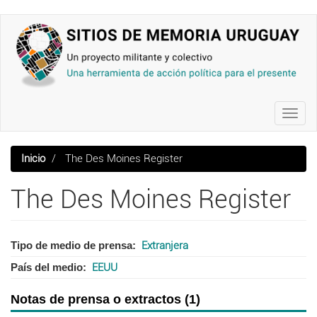
Pasar
al
contenido
principal
Toggl
navig
Inicio
The Des Moines Register
The Des Moines Register
Tipo de medio de prensa
Extranjera
País del medio
EEUU
Notas de prensa o extractos (1)