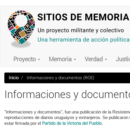
Pasar
al
contenido
principal
Main
navigation
Proyecto
Memoria
Verdad
Justi
Inicio
Informaciones y documentos (ROE)
Informaciones y document
"Informaciones y documentos", fue una publicación de la Resistenci
reproducciones de diarios uruguayos y extranjeros. Se publicaron 
estar firmada por el
Partido de la Victoria del Pueblo
.