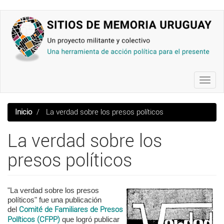
Pasar
al
contenido
principal
Toggl
navig
Inicio
La verdad sobre los presos políticos
La verdad sobre los
presos políticos
"La verdad sobre los presos
políticos" fue una publicación
del
Comité de Familiares de Presos
Políticos (CFPP)
que logró publicar