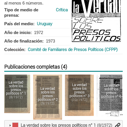
al menos 6 números.
Tipo de medio de
Crítica
prensa
País del medio
Uruguay
Año de inicio
1972
Año de finalización
1973
Colección
Comité de Familiares de Presos Políticos (CFPP)
Publicaciones completas (4)
La verdad
La verdad
La verdad
sobre los
sobre los
La verdad
sobre los
presos
presos
sobre los
presos
políticos n° 1
políticos n° 3
presos
políticos n° 6
(8/1972)
(10/1972)
políticos nº 2
(3/1973)
(9/1972)
La verdad sobre los presos políticos n° 1
(8/1972)