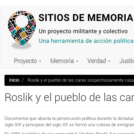
Pasar
al
contenido
principal
Main
navigation
Proyecto
Memoria
Verdad
Justi
Inicio
Roslik y el pueblo de las caras sospechosamente rus
Roslik y el pueblo de las 
Documental que aborda la persecución política durante la dictadura
siglo XIX y principios del siglo XX se formó una colonia de inmig
En 1984 el médico de esa comunidad, Vladimir Roslik, fue secuestr