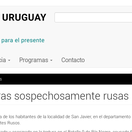
cia
Programas
Contacto
as
caras sospechosamente rusas
 de los habitantes de la localidad de San Javier, en el departamento 
rantes Rusos.
ado y asesinado en la tortura en el Batallo 9 de Río Negro, acusado 