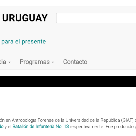
cia
Programas
Contacto
ón en Antropología Forense de la Universidad de la República (GIAF) 
do
y
el
Batallón de Infantería No. 13
respectivamente.
Fue producido po