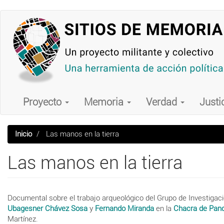
Pasar
al
contenido
principal
Main
navigation
Proyecto
Memoria
Verdad
Justi
Inicio
Las manos en la tierra
Las manos en la tierra
Documental sobre el trabajo arqueológico del Grupo de Investigaci
Ubagesner Chávez Sosa
y
Fernando Miranda
en
la
Chacra de Pan
Martínez.