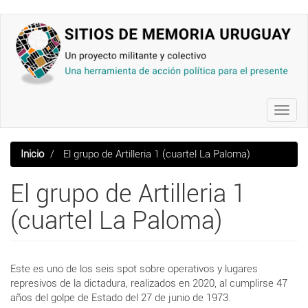
Pasar
al
contenido
principal
Toggl
navig
Inicio
El grupo de Artilleria 1 (cuartel La Paloma)
El grupo de Artilleria 1
(cuartel La Paloma)
Este es uno de los seis spot sobre operativos y lugares
represivos de la dictadura, realizados en 2020, al cumplirse 47
años del golpe de Estado del 27 de junio de 1973.