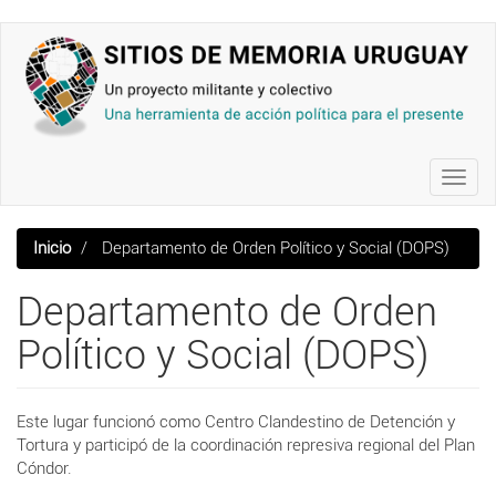
Pasar
al
contenido
principal
Toggl
navig
Inicio
Departamento de Orden Político y Social (DOPS)
Departamento de Orden
Político y Social (DOPS)
Este lugar funcionó como Centro Clandestino de Detención y
Tortura y participó de la coordinación represiva regional del Plan
Cóndor.