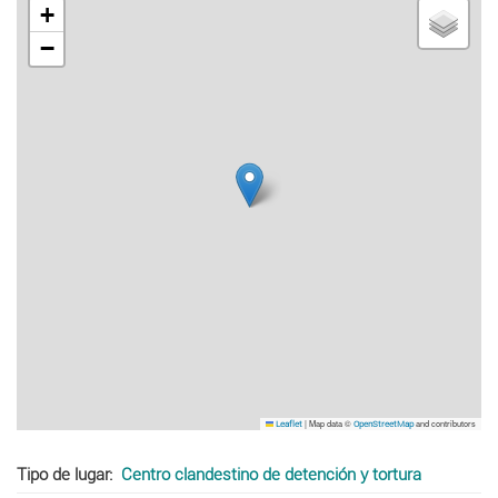
+
−
|
Map data ©
and contributors
Leaflet
OpenStreetMap
Tipo de lugar
Centro clandestino de detención y tortura