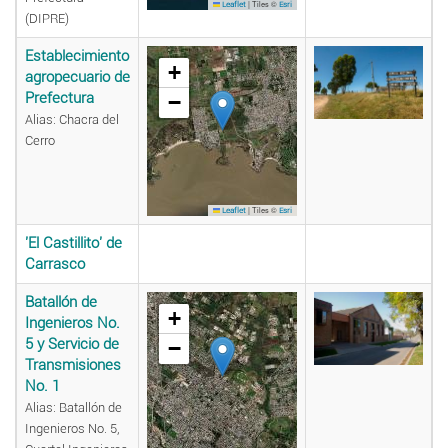
|
Tiles ©
Leaflet
Esri
(DIPRE)
Establecimiento
+
agropecuario de
Prefectura
−
Alias: Chacra del
Cerro
|
Tiles ©
Leaflet
Esri
'El Castillito' de
Carrasco
Batallón de
+
Ingenieros No.
5 y Servicio de
−
Transmisiones
No. 1
Alias: Batallón de
Ingenieros No. 5,