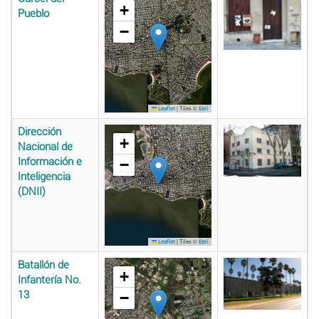
+
Pueblo
−
|
Tiles ©
Leaflet
Esri
Dirección
+
Nacional de
Información e
−
Inteligencia
(DNII)
|
Tiles ©
Leaflet
Esri
Batallón de
+
Infantería No.
13
−