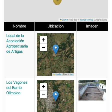
|
Map data ©
and contributors
Leaflet
OpenStreetMap
Nombre
Ubicación
Imagen
Local de la
+
Asociación
Agropecuaria
−
de Artigas
|
Tiles ©
Leaflet
Esri
Los Vagones
+
del Barrio
Olímpico
−