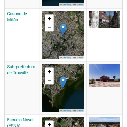
|
Tiles ©
Leaflet
Esri
Casona de
+
Millán
−
|
Tiles ©
Leaflet
Esri
Sub-prefectura
+
de Trouville
−
|
Tiles ©
Leaflet
Esri
Escuela Naval
+
(ESNA)