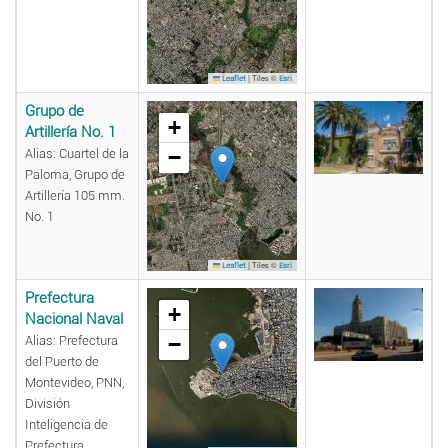
|
Tiles ©
Leaflet
Esri
Grupo de
+
Artillería No. 1
−
Alias: Cuartel de la
Paloma, Grupo de
Artillería 105 mm.
No. 1
|
Tiles ©
Leaflet
Esri
Prefectura
+
Nacional Naval
−
Alias: Prefectura
del Puerto de
Montevideo, PNN,
División
Inteligencia de
Prefectura