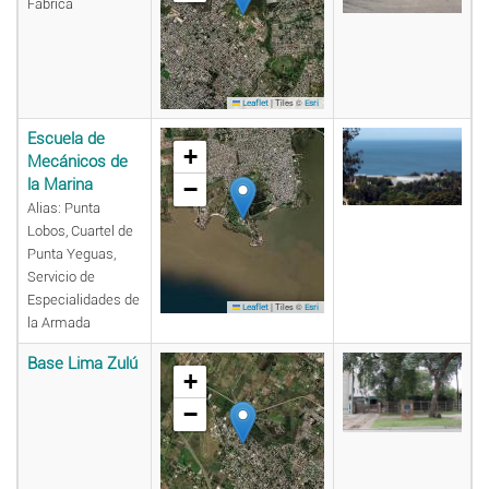
Fábrica
|
Tiles ©
Leaflet
Esri
Escuela de
+
Mecánicos de
la Marina
−
Alias: Punta
Lobos, Cuartel de
Punta Yeguas,
Servicio de
Especialidades de
|
Tiles ©
Leaflet
Esri
la Armada
Base Lima Zulú
+
−