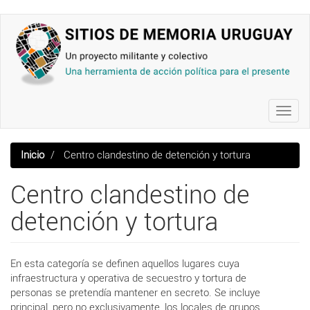
Pasar
al
contenido
principal
Toggl
navig
Inicio
Centro clandestino de detención y tortura
Centro clandestino de
detención y tortura
En esta categoría se definen aquellos lugares cuya
infraestructura y operativa de secuestro y tortura de
personas se pretendía mantener en secreto. Se incluye
principal, pero no exclusivamente, los locales de grupos