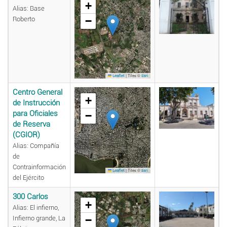
+
Alias: Base
−
Roberto
|
Tiles ©
Leaflet
Esri
Centro General
+
de Instrucción
para Oficiales
−
de Reserva
(CGIOR)
Alias: Compañía
de
Contrainformación
|
Tiles ©
Leaflet
Esri
del Ejército
300 Carlos
+
Alias: El infierno,
−
Infierno grande, La