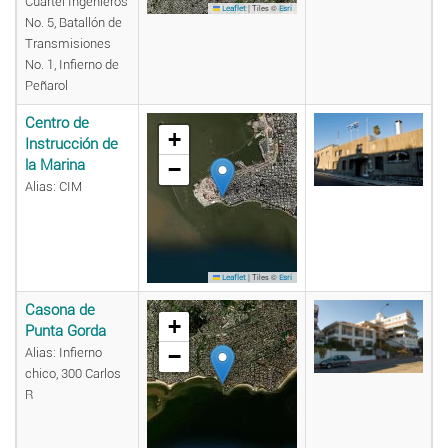
Cuartel Ingenieros
|
Tiles ©
Leaflet
Esri
No. 5, Batallón de
Transmisiones
No. 1, Infierno de
Peñarol
Centro de
+
Instrucción de
la Marina
−
Alias: CIM
|
Tiles ©
Leaflet
Esri
Casona de
+
Punta Gorda
−
Alias: Infierno
chico, 300 Carlos
R