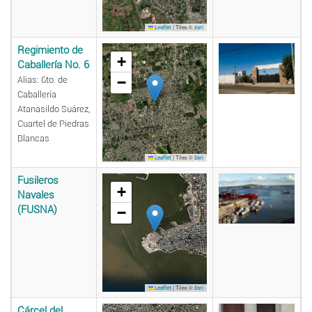
|
Tiles ©
Leaflet
Esri
Regimiento de
+
Caballería No. 6
−
Alias: 6to. de
Caballería
Atanasildo Suárez,
Cuartel de Piedras
Blancas
|
Tiles ©
Leaflet
Esri
Fusileros
+
Navales
(FUSNA)
−
|
Tiles ©
Leaflet
Esri
Cárcel del