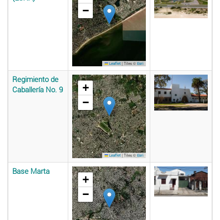
−
|
Tiles ©
Leaflet
Esri
Regimiento de
+
Caballería No. 9
−
|
Tiles ©
Leaflet
Esri
Base Marta
+
−