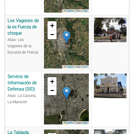
|
Tiles ©
Leaflet
Esri
Los Vagones de
+
la ex Fuerza de
choque
−
Alias: Los
Vagones de la
Escuela de Policía
|
Tiles ©
Leaflet
Esri
Servicio de
+
Información de
Defensa (SID)
−
Alias: La Casona,
La Mansión
|
Tiles ©
Leaflet
Esri
La Tablada