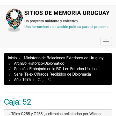
Pasar
al
contenido
principal
Toggl
navig
Inicio
Ministerio de Relaciones Exteriores de Uruguay
Archivo Histórico-Diplomático
Sección: Embajada de la ROU en Estados Unidos
Serie: Télex Cifrados Recibidos de Diplomacia
Año: 1975
Caja: 52
Caja: 52
Télex C265 y C266 [audiencias solicitadas por Wilson