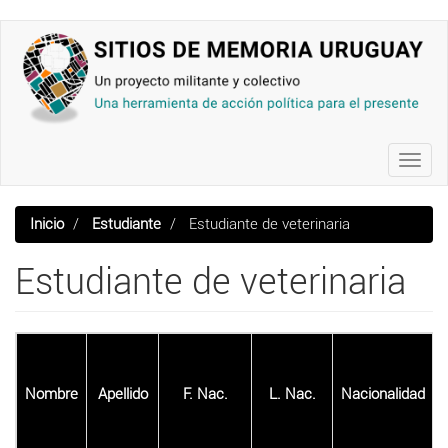
Pasar
al
contenido
principal
Toggl
navig
Inicio
Estudiante
Estudiante de veterinaria
Estudiante de veterinaria
Nombre
Apellido
F. Nac.
L. Nac.
Nacionalidad