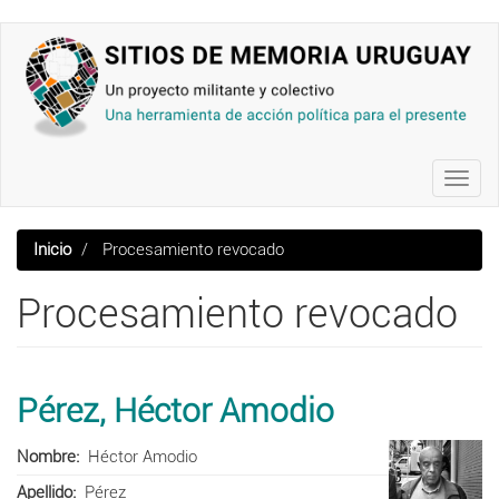
Pasar
al
contenido
principal
Toggl
navig
Inicio
Procesamiento revocado
Procesamiento revocado
Pérez, Héctor Amodio
Nombre
Héctor Amodio
Apellido
Pérez