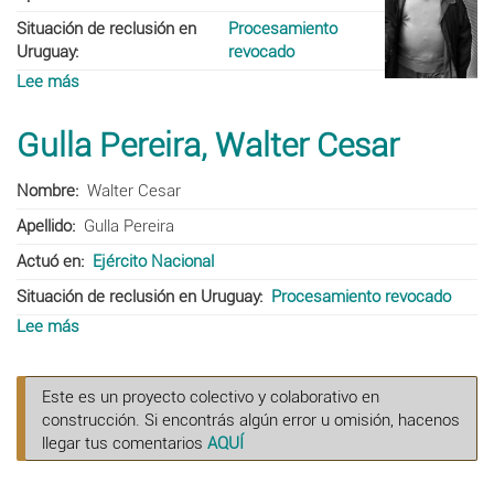
Situación de reclusión en
Procesamiento
Uruguay
revocado
Lee más
sobre
Pérez,
Héctor
Gulla Pereira, Walter Cesar
Amodio
Nombre
Walter Cesar
Apellido
Gulla Pereira
Actuó en
Ejército Nacional
Situación de reclusión en Uruguay
Procesamiento revocado
Lee más
sobre
Gulla
Pereira,
Walter
Este es un proyecto colectivo y colaborativo en
Cesar
construcción. Si encontrás algún error u omisión, hacenos
llegar tus comentarios
AQUÍ