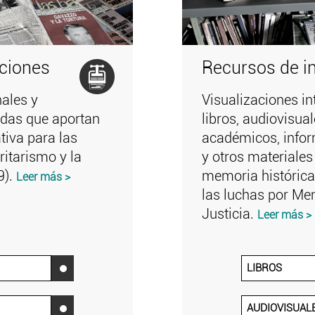
aciones
Recursos de i
ales y
Visualizaciones in
zadas que aportan
libros, audiovisual
tiva para las
académicos, infor
ritarismo y la
y otros materiales
9).
memoria histórica,
Leer más >
las luchas por Me
Justicia.
Leer más >
LIBROS
‌
AUDIOVISUAL
‌