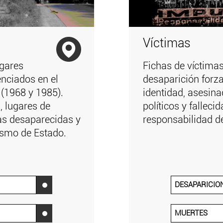
Víctimas
ugares
Fichas de víctima
enciados en el
desaparición forz
 (1968 y 1985).
identidad, asesin
, lugares de
políticos y falleci
as desaparecidas y
responsabilidad d
rismo de Estado.
DESAPARICIO
‌
MUERTES
‌