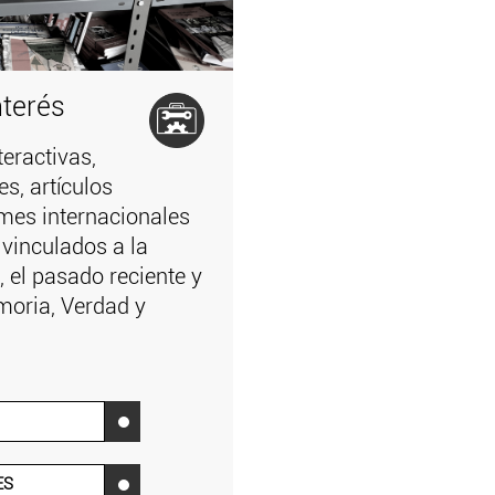
nterés
teractivas,
es, artículos
mes internacionales
 vinculados a la
 el pasado reciente y
moria, Verdad y
‌
ES
‌