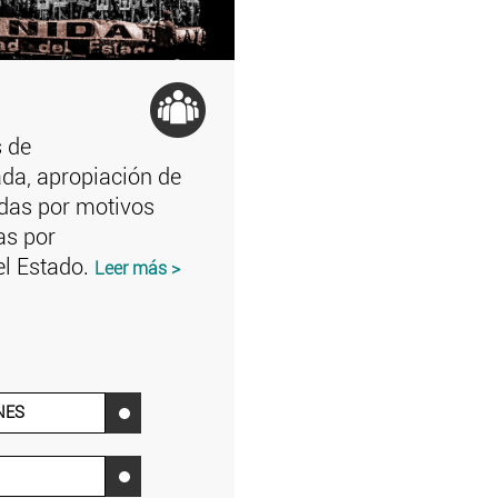
s de
ada, apropiación de
adas por motivos
das por
el Estado.
Leer más >
NES
‌
‌