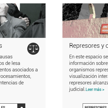
s
Represores y 
causas
En este espacio se
tos de lesa
información sobre
ntos asociados a
organismos repres
rocesamientos,
visualización inte
ntencias de
represores alcanz
judicial.
Leer más >
LES
REPRESORES