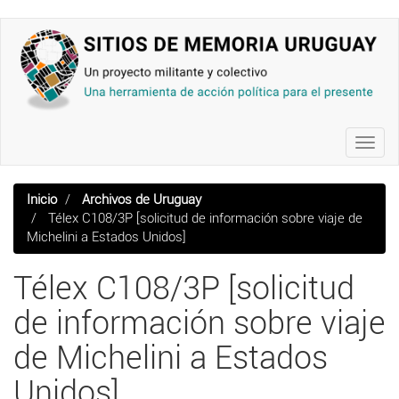
Pasar
al
contenido
principal
Toggl
navig
Inicio
Archivos de Uruguay
Télex C108/3P [solicitud de información sobre viaje de
Michelini a Estados Unidos]
Télex C108/3P [solicitud
de información sobre viaje
de Michelini a Estados
Unidos]