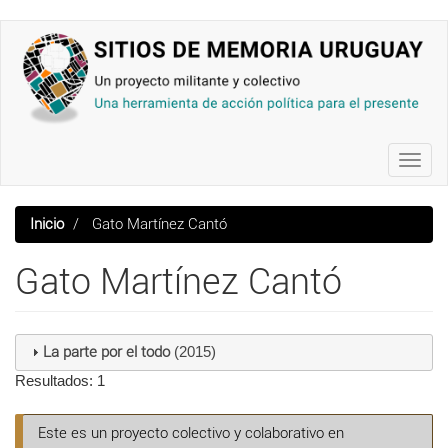
Pasar
al
contenido
principal
Toggl
navig
Inicio
Gato Martínez Cantó
Gato Martínez Cantó
La parte por el todo
(2015)
Resultados: 1
Este es un proyecto colectivo y colaborativo en