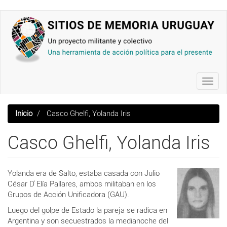
Pasar
al
contenido
principal
Toggl
navig
Inicio
Casco Ghelfi, Yolanda Iris
Casco Ghelfi, Yolanda Iris
Yolanda era de Salto, estaba casada con
Julio
César D ́Elía Pallares, ambos militaban en los
Grupos de Acción Unificadora (GAU).
Luego del golpe de Estado la pareja se radica en
Argentina y son secuestrados la medianoche del