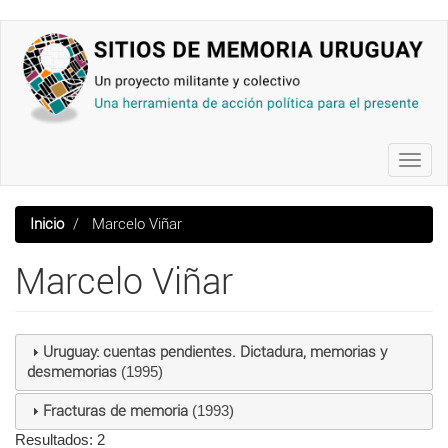
Pasar
al
contenido
principal
Toggl
navig
Inicio
Marcelo Viñar
Marcelo Viñar
Uruguay: cuentas pendientes. Dictadura, memorias y
desmemorias
(1995)
Fracturas de memoria
(1993)
Resultados: 2