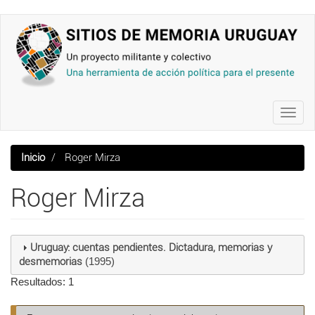
Pasar
al
contenido
principal
Toggl
navig
Inicio
Roger Mirza
Roger Mirza
Uruguay: cuentas pendientes. Dictadura, memorias y
desmemorias
(1995)
Resultados: 1