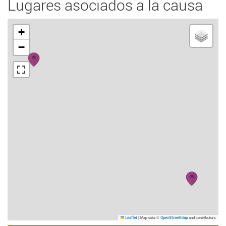
Lugares asociados a la causa
+
−
|
Map data ©
and contributors
Leaflet
OpenStreetMap