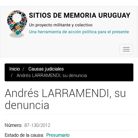
Pasar
al
contenido
principal
Toggl
navig
Inicio
Causas judiciales
Andrés LARRAMENDI, su denuncia
Andrés LARRAMENDI, su
denuncia
Número
87-130/2012
Estado de la causa
Presumario