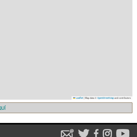
|
Map data ©
and contributors
Leaflet
OpenStreetMap
QUÍ