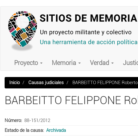
Pasar
al
contenido
principal
Main
navigation
Proyecto
Memoria
Verdad
Justi
Inicio
Causas judiciales
BARBEITTO FELIPPONE Roberto 
BARBEITTO FELIPPONE Rob
Número
88-151/2012
Estado de la causa
Archivada