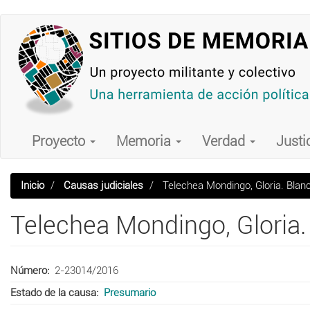
Pasar
al
contenido
principal
Main
navigation
Proyecto
Memoria
Verdad
Justi
Inicio
Causas judiciales
Telechea Mondingo, Gloria. Blan
Telechea Mondingo, Gloria.
Número
2-23014/2016
Estado de la causa
Presumario