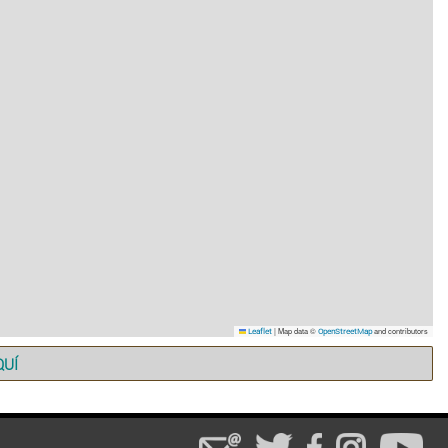
|
Map data ©
and contributors
Leaflet
OpenStreetMap
QUÍ