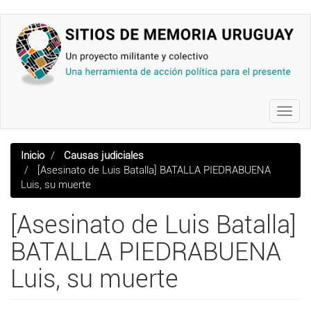
Pasar
al
contenido
principal
Toggl
navig
Inicio
Causas judiciales
[Asesinato de Luis Batalla] BATALLA PIEDRABUENA
Luis, su muerte
[Asesinato de Luis Batalla]
BATALLA PIEDRABUENA
Luis, su muerte