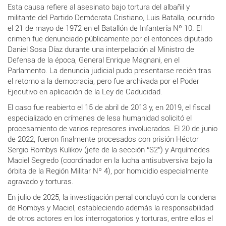
Esta causa refiere al asesinato bajo tortura del albañil y
militante del Partido Demócrata Cristiano, Luis Batalla, ocurrido
el 21 de mayo de 1972 en el Batallón de Infantería Nº 10. El
crimen fue denunciado públicamente por el entonces diputado
Daniel Sosa Díaz durante una interpelación al Ministro de
Defensa de la época, General Enrique Magnani, en el
Parlamento. La denuncia judicial pudo presentarse recién tras
el retorno a la democracia, pero fue archivada por el Poder
Ejecutivo en aplicación de la Ley de Caducidad.
El caso fue reabierto el 15 de abril de 2013 y, en 2019, el fiscal
especializado en crímenes de lesa humanidad solicitó el
procesamiento de varios represores involucrados. El 20 de junio
de 2022, fueron finalmente procesados con prisión Héctor
Sergio Rombys Kulikov (jefe de la sección “S2”) y Arquímedes
Maciel Segredo (coordinador en la lucha antisubversiva bajo la
órbita de la Región Militar Nº 4), por homicidio especialmente
agravado y torturas.
En julio de 2025, la investigación penal concluyó con la condena
de Rombys y Maciel, estableciendo además la responsabilidad
de otros actores en los interrogatorios y torturas, entre ellos el