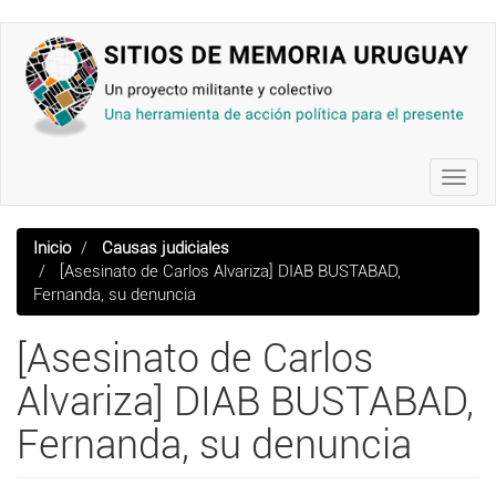
Pasar
al
contenido
principal
Toggl
navig
Inicio
Causas judiciales
[Asesinato de Carlos Alvariza] DIAB BUSTABAD,
Fernanda, su denuncia
[Asesinato de Carlos
Alvariza] DIAB BUSTABAD,
Fernanda, su denuncia