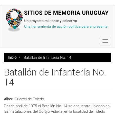
Pasar
al
contenido
principal
Toggl
navig
Inicio
Batallón de Infantería No. 14
Batallón de Infantería No.
14
Alias
Cuartel de Toledo
Desde abril de 1975 el Batallón No. 14 se encuentra ubicado en
las instalaciones del Cortijo Vidiella, en la localidad de Toledo