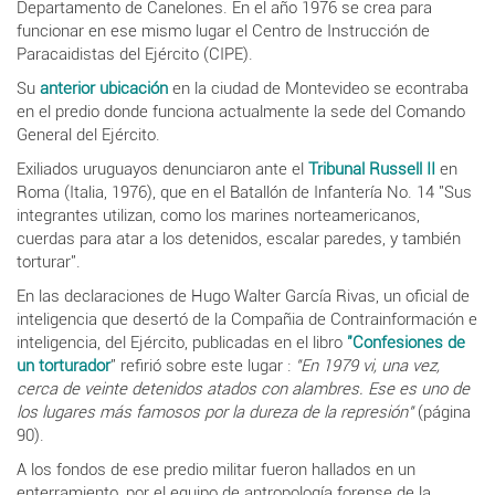
Departamento de Canelones. En el año 1976 se crea para
funcionar en ese mismo lugar el Centro de Instrucción de
Paracaidistas del Ejército (CIPE).
Su
anterior ubicación
en la ciudad de Montevideo se econtraba
en el predio donde funciona actualmente la sede del Comando
General del Ejército.
Exiliados uruguayos denunciaron ante el
Tribunal Russell II
en
Roma (Italia, 1976), que en e
l Batallón de Infantería No. 14 "Sus
integrantes utilizan, como los marines norteamericanos,
cuerdas para atar a los detenidos, escalar paredes, y también
torturar".
En las declaraciones de
Hugo Walter García Rivas,
un oficial de
inteligencia que desertó de la Compañia de Contrainformación e
inteligencia, del Ejército, publicadas en el libro
"Confesiones de
un torturador
" refirió sobre este lugar :
"
En 1979
vi, una vez,
cerca de veinte detenidos atados con
alambres. Ese es uno de
los lugares más famosos
por la dureza de la represión"
(página
90).
A los fondos de ese predio militar fueron hallados en un
enterramiento, por el equipo de antropología forense de la