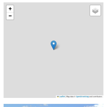
+
−
|
Map data ©
and contributors
Leaflet
OpenStreetMap