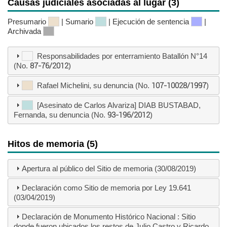
Causas judiciales asociadas al lugar (3)
Presumario
| Sumario
| Ejecución de sentencia
|
Archivada
Responsabilidades por enterramiento Batallón N°14
(No.
87-76/2012
)
Rafael Michelini, su denuncia (No.
107-10028/1997
)
[Asesinato de Carlos Alvariza] DIAB BUSTABAD,
Fernanda, su denuncia (No.
93-196/2012
)
Hitos de memoria (5)
Apertura al público del Sitio de memoria (30/08/2019)
Declaración como Sitio de memoria por Ley 19.641
(03/04/2019)
Declaración de Monumento Histórico Nacional : Sitio
donde fueron ubicados los restos de Julio Castro y Ricardo