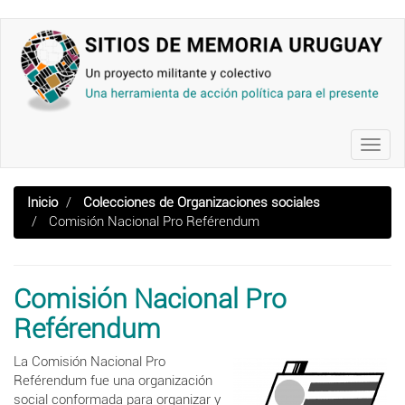
Pasar
al
contenido
principal
Toggl
navig
Inicio
Colecciones de Organizaciones sociales
Comisión Nacional Pro Reférendum
Comisión Nacional Pro
Reférendum
La Comisión Nacional Pro
Reférendum fue una organización
social conformada para organizar y