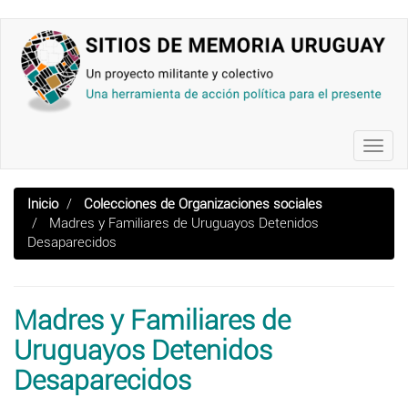
Pasar
al
contenido
principal
Toggl
navig
Inicio
Colecciones de Organizaciones sociales
Madres y Familiares de Uruguayos Detenidos
Desaparecidos
Madres y Familiares de
Uruguayos Detenidos
Desaparecidos