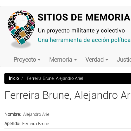
Pasar
al
contenido
principal
Main
navigation
Proyecto
Memoria
Verdad
Justi
Inicio
Ferreira Brune, Alejandro Ariel
Ferreira Brune, Alejandro Ar
Nombre
Alejandro Ariel
Apellido
Ferreira Brune