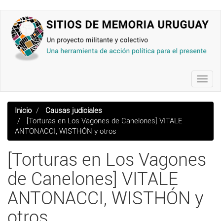
Pasar
al
contenido
principal
Toggl
navig
Inicio
Causas judiciales
[Torturas en Los Vagones de Canelones] VITALE
ANTONACCI, WISTHÓN y otros
[Torturas en Los Vagones
de Canelones] VITALE
ANTONACCI, WISTHÓN y
otros