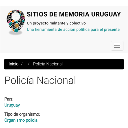
Pasar
al
contenido
principal
Toggl
navig
Inicio
Policía Nacional
Policía Nacional
País
Uruguay
Tipo de organismo
Organismo policial