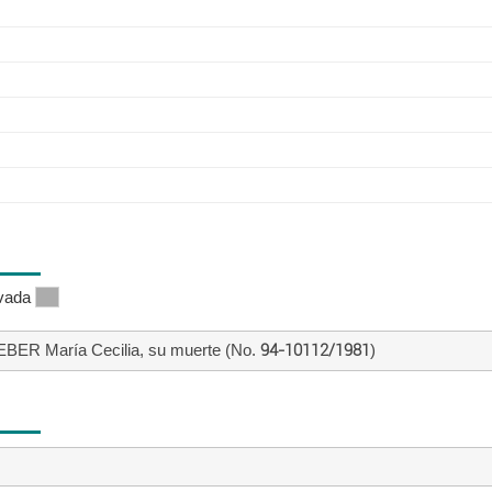
ivada
BER María Cecilia, su muerte (No.
94-10112/1981
)