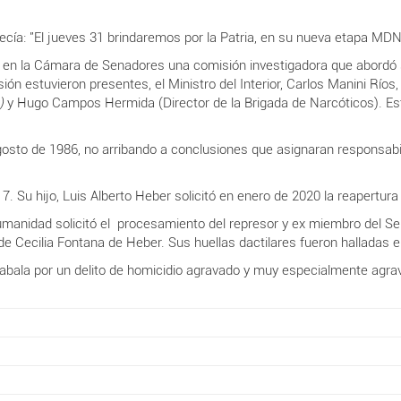
ía: "El jueves 31 brindaremos por la Patria, en su nueva etapa MDN
ó en la Cámara de Senadores una comisión investigadora que abordó 
sión estuvieron
presentes, el Ministro del Interior, Carlos Manini Río
)
y Hugo Campos Hermida (Director de la Brigada de Narcóticos). Es
gosto de 1986, no arribando a conclusiones que asignaran responsabi
7. Su hijo, Luis Alberto Heber solicitó en enero de 2020 la reapertura
humanidad solicitó el procesamiento del represor y ex miembro del Se
de Cecilia Fontana de Heber. Sus huellas dactilares fueron halladas e
Zabala por un delito de homicidio agravado y muy especialmente agra