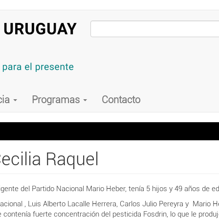
cia
Programas
Contacto
ecilia Raquel
igente del Partido Nacional Mario Heber, tenía 5 hijos y 49 años de e
acional , Luis Alberto Lacalle Herrera, Carlos
Julio Pereyra y Mario He
 contenía fuerte concentración del pesticida Fosdrin, lo que le produ