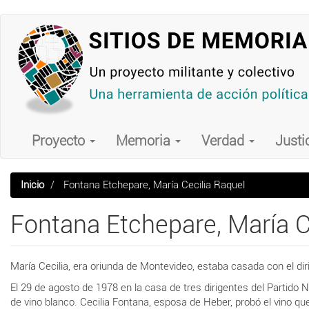
Pasar
al
contenido
principal
Main
navigation
Proyecto
Memoria
Verdad
Justi
Inicio
Fontana Etchepare, María Cecilia Raquel
Fontana Etchepare, María C
María Cecilia, era oriunda de Montevideo, estaba casada con el dir
El 29 de agosto de 1978 en la casa de tres dirigentes del Partido N
de vino blanco. Cecilia Fontana, esposa de Heber, probó el vino que