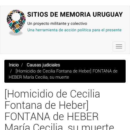
Pasar
al
contenido
principal
Toggl
navig
Inicio
Causas judiciales
[Homicidio de Cecilia Fontana de Heber] FONTANA de
HEBER María Cecilia, su muerte
[Homicidio de Cecilia
Fontana de Heber]
FONTANA de HEBER
María Cecilia, su muerte