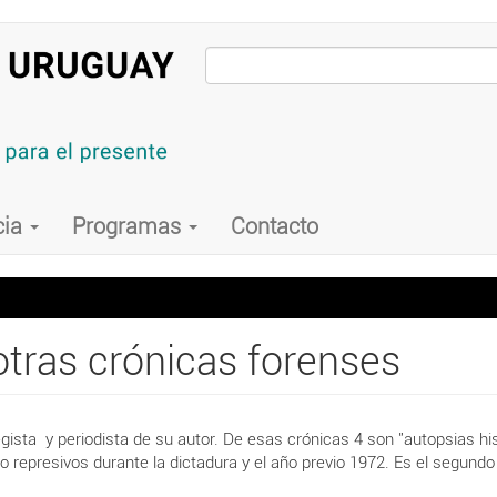
cia
Programas
Contacto
otras crónicas forenses
 legista y periodista de su autor. De esas crónicas 4 son "autopsias
represivos durante la dictadura y el año previo 1972. Es el segundo li