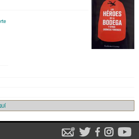
rte
QUÍ