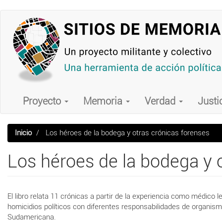
Pasar
al
contenido
principal
Main
navigation
Proyecto
Memoria
Verdad
Justi
Inicio
Los héroes de la bodega y otras crónicas forenses
Los héroes de la bodega y 
El libro relata 11 crónicas a partir de la experiencia como médico
homicidios políticos con diferentes responsabilidades de organismo 
Sudamericana.