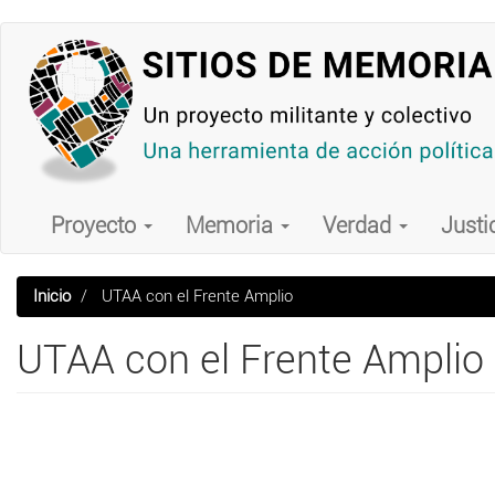
Pasar
al
contenido
principal
Main
navigation
Proyecto
Memoria
Verdad
Justi
Inicio
UTAA con el Frente Amplio
UTAA con el Frente Amplio