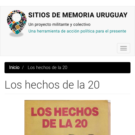
Pasar
al
contenido
principal
Toggl
navig
Inicio
Los hechos de la 20
Los hechos de la 20